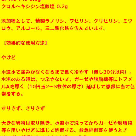
クロルヘキシジン塩酸塩 0.2g
添加物として、精製ラノリン、ワセリン、グリセリン、ミツ
ロウ、アルコール、三二酸化鉄を含んでいます。
【効果的な使用方法】
やけど
水道水で痛みがなくなるまで良く冷やす（但し30分以内）。
水泡のある時は、つぶさないで、ガーゼや脱脂綿等にトフメ
ルAを厚く（10円玉2～3枚位の厚さ）延ばして患部に当て包
帯をする。
すりきず、きりきず
大きな異物は取り除き、水道水で洗ってからガーゼや脱脂綿
等を用いやけどに準じて処置する。救急絆創膏を使うとき