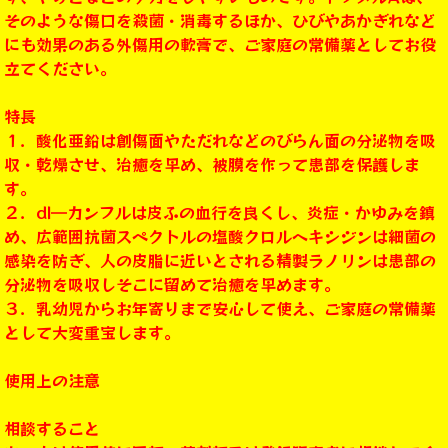
そのような傷口を殺菌・消毒するほか、ひびやあかぎれなど
にも効果のある外傷用の軟膏で、ご家庭の常備薬としてお役
立てください。
特長
１．酸化亜鉛は創傷面やただれなどのびらん面の分泌物を吸
収・乾燥させ、治癒を早め、被膜を作って患部を保護しま
す。
２．dl―カンフルは皮ふの血行を良くし、炎症・かゆみを鎮
め、広範囲抗菌スペクトルの塩酸クロルヘキシジンは細菌の
感染を防ぎ、人の皮脂に近いとされる精製ラノリンは患部の
分泌物を吸収しそこに留めて治癒を早めます。
３．乳幼児からお年寄りまで安心して使え、ご家庭の常備薬
として大変重宝します。
使用上の注意
相談すること