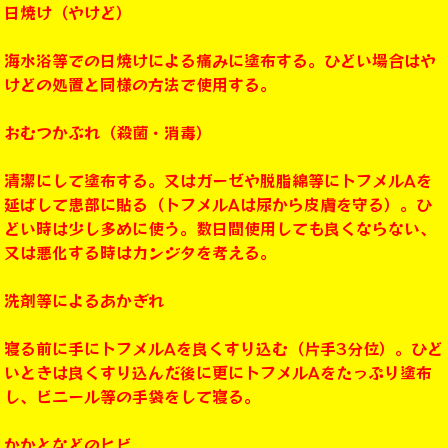
日焼け（やけど）
海水浴等での日焼けによる痛みに塗布する。ひどい場合はや
けどの処置と同様の方法で使用する。
おむつかぶれ（殺菌・消毒）
清潔にして塗布する。又はガーゼや脱脂綿等にトフメルAを
延ばして患部に貼る（トフメルAは尿から皮膚を守る）。ひ
どい時は少し多めに使う。数日間使用しても良くならない、
又は悪化する時はカンジタを考える。
洗剤等によるあかぎれ
寝る前に手にトフメルAを良くすり込む（片手3分位）。ひど
いときは良くすり込んだ後に更にトフメルAをたっぷり塗布
し、ビニール等の手袋をして寝る。
かかとなどのヒビ