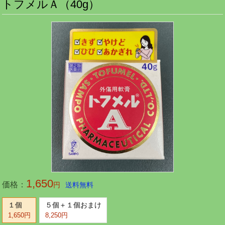
トフメルＡ（40g）
1,650
価格：
円
送料無料
１個
５個＋１個おまけ
1,650円
8,250円