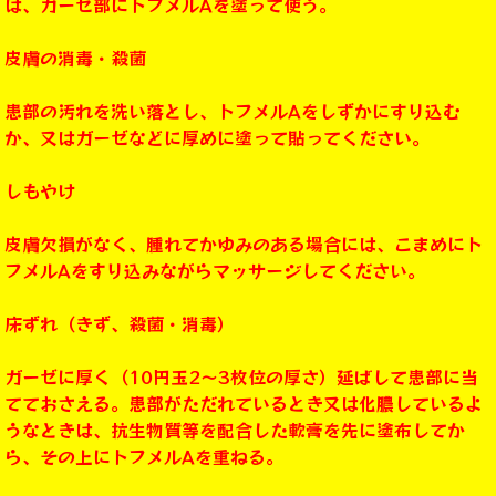
は、ガーゼ部にトフメルAを塗って使う。
皮膚の消毒・殺菌
患部の汚れを洗い落とし、トフメルAをしずかにすり込む
か、又はガーゼなどに厚めに塗って貼ってください。
しもやけ
皮膚欠損がなく、腫れてかゆみのある場合には、こまめにト
フメルAをすり込みながらマッサージしてください。
床ずれ（きず、殺菌・消毒）
ガーゼに厚く（10円玉2～3枚位の厚さ）延ばして患部に当
てておさえる。患部がただれているとき又は化膿しているよ
うなときは、抗生物質等を配合した軟膏を先に塗布してか
ら、その上にトフメルAを重ねる。