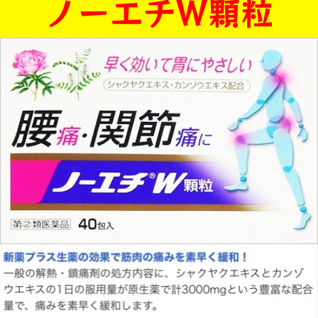
ノーエチＷ顆粒