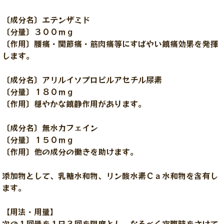
〔成分名〕エテンザミド
〔分量〕３００ｍｇ
〔作用〕腰痛・関節痛・筋肉痛等にすばやい鎮痛効果を発揮
します。
〔成分名〕アリルイソプロピルアセチル尿素
〔分量〕１８０ｍｇ
〔作用〕穏やかな鎮静作用があります。
〔成分名〕無水カフェイン
〔分量〕１５０ｍｇ
〔作用〕他の成分の働きを助けます。
添加物として、乳糖水和物、リン酸水素Ｃａ水和物を含有し
ます。
【用法・用量】
次の１回量を１日３回を限度とし、なるべく空腹時をさけて