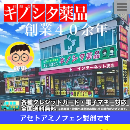
T
o
g
g
l
e
n
a
v
i
g
a
t
i
o
n
アセトアミノフェン製剤です