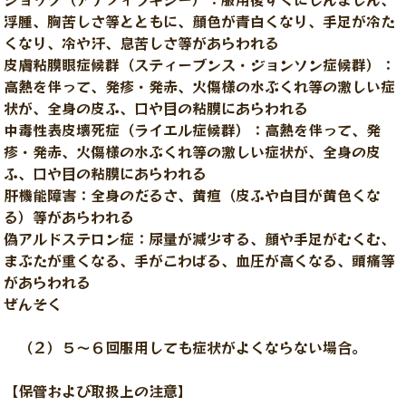
浮腫、胸苦しさ等とともに、顔色が青白くなり、手足が冷た
くなり、冷や汗、息苦しさ等があらわれる
皮膚粘膜眼症候群（スティーブンス・ジョンソン症候群）：
高熱を伴って、発疹・発赤、火傷様の水ぶくれ等の激しい症
状が、全身の皮ふ、口や目の粘膜にあらわれる
中毒性表皮壊死症（ライエル症候群）：高熱を伴って、発
疹・発赤、火傷様の水ぶくれ等の激しい症状が、全身の皮
ふ、口や目の粘膜にあらわれる
肝機能障害：全身のだるさ、黄疸（皮ふや白目が黄色くな
る）等があらわれる
偽アルドステロン症：尿量が減少する、顔や手足がむくむ、
まぶたが重くなる、手がこわばる、血圧が高くなる、頭痛等
があらわれる
ぜんそく
（２）５～６回服用しても症状がよくならない場合。
【保管および取扱上の注意】