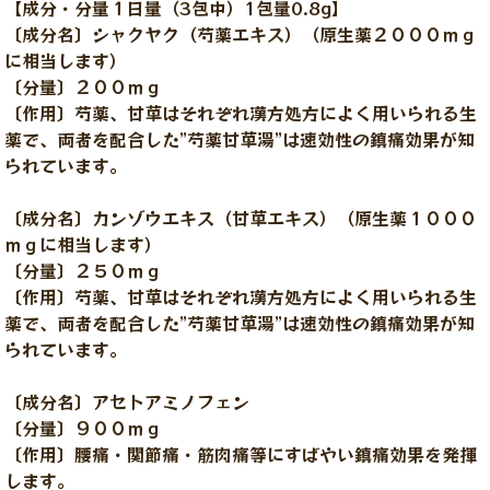
【成分・分量１日量（3包中）1包量0.8g】
〔成分名〕シャクヤク（芍薬エキス）（原生薬２０００ｍｇ
に相当します）
〔分量〕２００ｍｇ
〔作用〕芍薬、甘草はそれぞれ漢方処方によく用いられる生
薬で、両者を配合した”芍薬甘草湯”は速効性の鎮痛効果が知
られています。
〔成分名〕カンゾウエキス（甘草エキス）（原生薬１０００
ｍｇに相当します）
〔分量〕２５０ｍｇ
〔作用〕芍薬、甘草はそれぞれ漢方処方によく用いられる生
薬で、両者を配合した”芍薬甘草湯”は速効性の鎮痛効果が知
られています。
〔成分名〕アセトアミノフェン
〔分量〕９００ｍｇ
〔作用〕腰痛・関節痛・筋肉痛等にすばやい鎮痛効果を発揮
します。