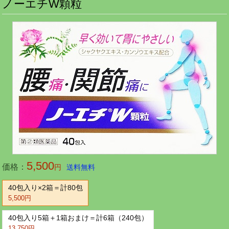
ノーエチW顆粒
5,500
価格：
円
送料無料
40包入り×2箱＝計80包
5,500円
40包入り5箱＋1箱おまけ＝計6箱（240包）
13,750円