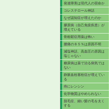
発達障害は現代人の宿命か
コレステロール神話
なぜ認知症が増えたのか
膠原病（自己免疫疾患）が
増えている
骨粗鬆症用薬は怖い
腰痛の８５％は原因不明
減塩神話、高血圧の原因は
塩じゃない
糖尿病は薬で治る病気では
ない
静脈血栓塞栓症が増えてい
る
痔にレンシン
化学物質はやめられない
脱毛症、細い髪の毛を太く
する