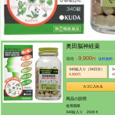
奥田脳神経薬
9,900
価格：
円
送料無料
340錠入り（34日分）
3
9,900円
4
カゴに入れる
商品の説明
使用期限
340錠入り 2028.9