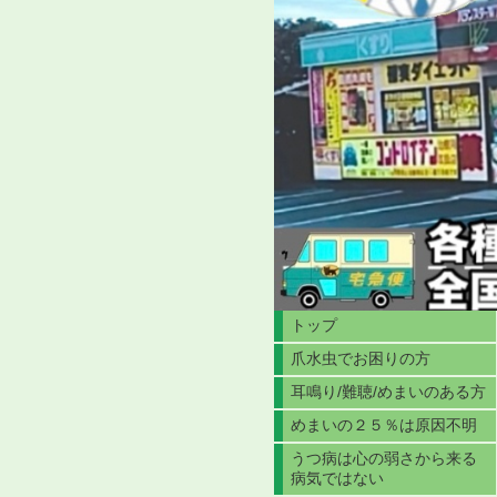
トップ
爪水虫でお困りの方
耳鳴り/難聴/めまいのある方
めまいの２５％は原因不明
うつ病は心の弱さから来る
病気ではない