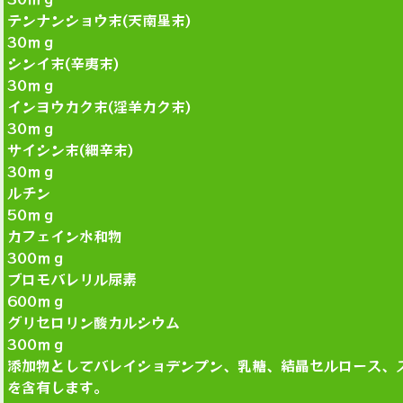
テンナンショウ末(天南星末)
30ｍｇ
シンイ末(辛夷末)
30ｍｇ
インヨウカク末(淫羊カク末)
30ｍｇ
サイシン末(細辛末)
30ｍｇ
ルチン
50ｍｇ
カフェイン水和物
300ｍｇ
ブロモバレリル尿素
600ｍｇ
グリセロリン酸カルシウム
300ｍｇ
添加物としてバレイショデンプン、乳糖、結晶セルロース、
を含有します。