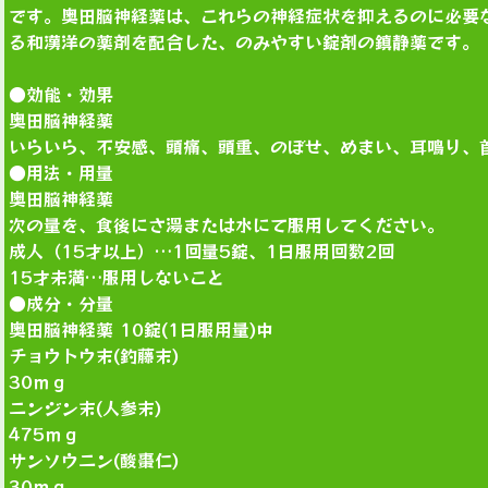
です。奥田脳神経薬は、これらの神経症状を抑えるのに必要
る和漢洋の薬剤を配合した、のみやすい錠剤の鎮静薬です。
●効能・効果
奥田脳神経薬
いらいら、不安感、頭痛、頭重、のぼせ、めまい、耳鳴り、
●用法・用量
奥田脳神経薬
次の量を、食後にさ湯または水にて服用してください。
成人（15才以上）…1回量5錠、1日服用回数2回
15才未満…服用しないこと
●成分・分量
奥田脳神経薬 10錠(1日服用量)中
チョウトウ末(釣藤末)
30ｍｇ
ニンジン末(人参末)
475ｍｇ
サンソウニン(酸棗仁)
30ｍｇ