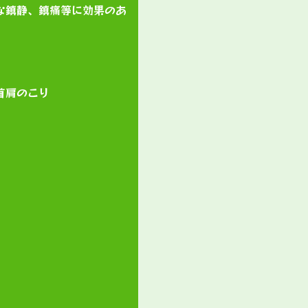
な鎮静、鎮痛等に効果のあ
首肩のこり