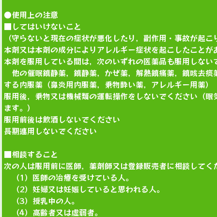
●使用上の注意
■してはいけないこと
（守らないと現在の症状が悪化したり，副作用・事故が起こ
本剤又は本剤の成分によりアレルギー症状を起こしたことが
本剤を服用している間は，次のいずれの医薬品も服用しない
他の催眠鎮静薬，鎮静薬，かぜ薬，解熱鎮痛薬，鎮咳去痰
する内服薬（鼻炎用内服薬，乗物酔い薬，アレルギー用薬）
服用後，乗物又は機械類の運転操作をしないでください（眠
ます。）
服用前後は飲酒しないでください
長期連用しないでください
■相談すること
次の人は服用前に医師，薬剤師又は登録販売者に相談してく
（1）医師の治療を受けている人。
（2）妊婦又は妊娠していると思われる人。
（3）授乳中の人。
（4）高齢者又は虚弱者。