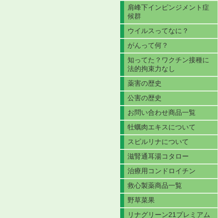
肩峰下インピンジメント症
候群
ウイルスってなに？
がんって何？
知ってた？ワクチン接種に
法的拘束力なし
薬害の歴史
公害の歴史
お問い合わせ商品一覧
牡蠣肉エキスについて
スピルリナについて
滋腎通耳湯コタロー
治療用コンドロイチン
救心製薬商品一覧
野草菜果
リナグリーン21プレミアム