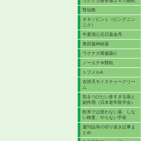
ワクナガ猪苓湯エキス細粒
腎仙散
オキソピンＬ（ピンクニン
ニク）
牛黄清心元日薬金丹
奥田脳神経薬
ワクナガ胃腸薬U
ノーエチＷ顆粒
トフメルA
吉祥天モイスチャークリー
ム
気をつけたい多すぎる薬と
副作用（日本老年医学会）
欧米では使わない薬、しな
い検査、やらない手術
週刊誌等の切り抜き記事ま
とめ