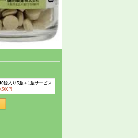
40錠入り5瓶＋1瓶サービス
9,500円