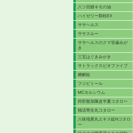
八ツ目鰻キモの油
ハイゼリー顆粒EX
ササヘルス
ササスルー
ササヘルスのクマ笹歯みが
き
三宝はぐきみがき
サトラックスビオファイブ
糖解錠
フジビトール
MCカルシウム
抑肝散加陳皮半夏コタロー
独活寄生丸コタロー
八味地黄丸エキス錠Nコタロ
ー