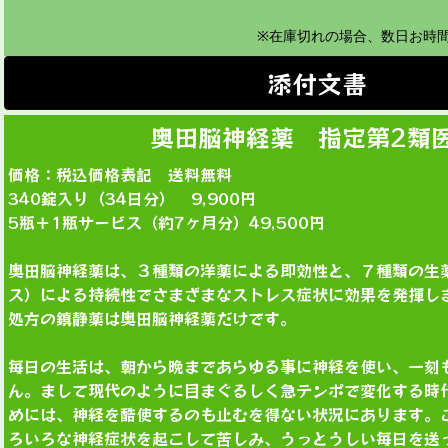
※在庫切れの場合、数日お時
添付文書
奥田脳神経薬 指定第2類
価格：税込価格表記 送料無料
340錠入り（34日分） 9,900円
5瓶＋1瓶サービス（約7ヶ月分）49,500円
奥田脳神経薬は、３種類の洋薬による即効性と、７種類の生
ス）による持続性でさまざまなストレス症状に効果を発揮し
処方の鎮静薬は奥田脳神経薬だけです。
毎日の生活は、朝から晩まであらゆる事に神経を使い、一刻
ん。まして現代のように目まぐるしく急テンポで変化する時
めには、神経を酷使するのも止むを得ない状況にあります。
ろいろな神経症状を起こして苦しみ、うっとうしい毎日を送