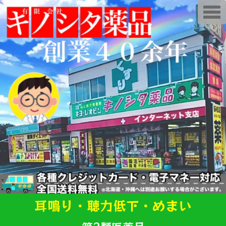
T
o
g
g
l
e
n
a
v
i
g
a
t
i
o
n
耳鳴り・聴力低下・めまい