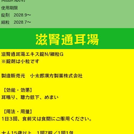
使用期限
錠剤 2028.9〜
細粒 2028.7〜
滋腎通耳湯
滋腎通耳湯エキス錠N/細粒G
※錠剤は小粒です
製造販売元 小太郎漢方製薬株式会社
【効能・効果】
耳鳴り、聴力低下、めまい
【用法・用量】
1日3回、食前又は食間にご服用ください。
大人15歳以上 1回7錠／1回1包