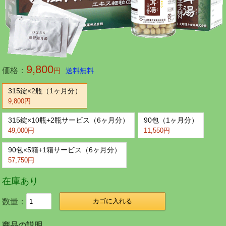
9,800
価格：
円
送料無料
315錠×2瓶（1ヶ月分）
9,800円
315錠×10瓶+2瓶サービス（6ヶ月分）
90包（1ヶ月分）
49,000円
11,550円
90包×5箱+1箱サービス（6ヶ月分）
57,750円
在庫あり
数量：
カゴに入れる
商品の説明