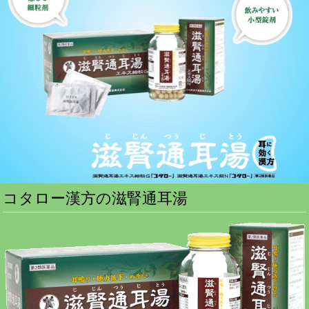
コタロー漢方の滋腎通耳湯