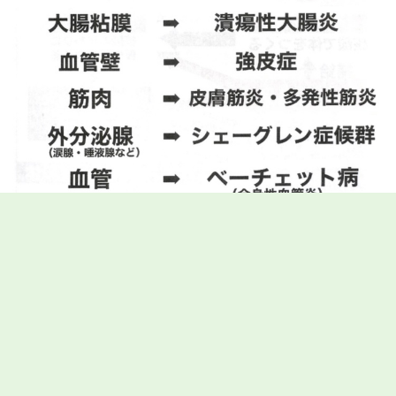
意外とできていない天然の遺伝子療法
➡︎ 体づくり
核酸や微量ミネラルなど体の構成成分の摂取は必須