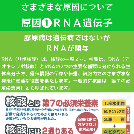
さまざまな原因について
原因❶ＲＮＡ遺伝子
膠原病は遺伝病ではないが
ＲＮＡが関与
RNA（リボ核酸）は、核酸の一種です。核酸は、DNA（デ
オキシリボ核酸）とRNAの2つの主要な種類に分けられる生
体高分子で、遺伝情報の保存や伝達、細胞内でのさまざまな
機能に重要な役割を果たします。一般的に核酸は「第７の必
須栄養素」とも呼ばれています。