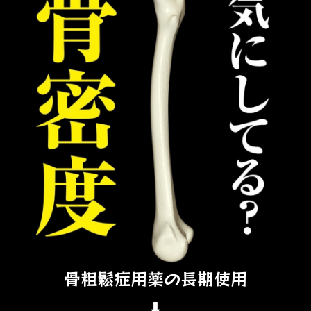
骨粗鬆症用薬の長期使用
⬇︎